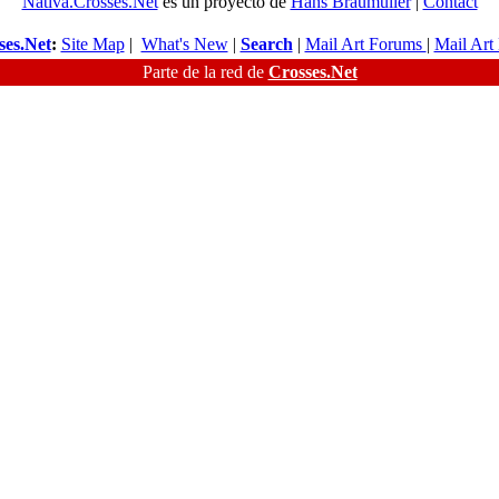
Nativa.Crosses.Net
es un proyecto de
Hans Braumüller
|
Contact
ses.Net
:
Site Map
|
What's New
|
Search
|
Mail Art Forums
|
Mail Art
Parte de la red de
Crosses.Net